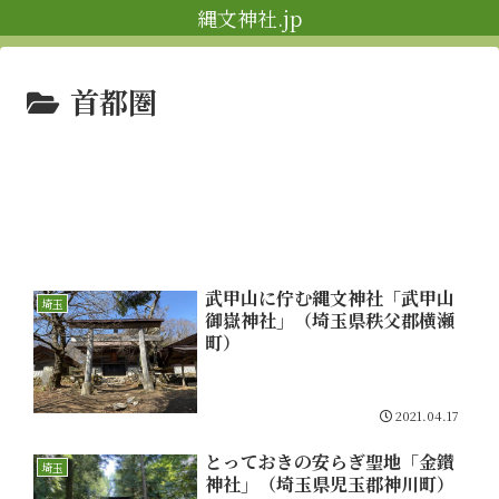
縄文神社.jp
首都圏
武甲山に佇む縄文神社「武甲山
埼玉
御嶽神社」（埼玉県秩父郡横瀬
町）
2021.04.17
とっておきの安らぎ聖地「金鑚
埼玉
神社」（埼玉県児玉郡神川町）