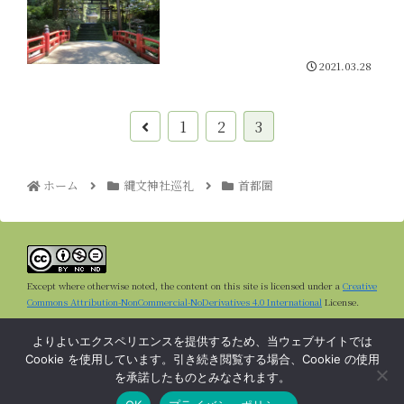
2021.03.28
1
2
3
ホーム
縄文神社巡礼
首都圏
Except where otherwise noted, the content on this site is licensed under a
Creative
Commons Attribution-NonCommercial-NoDerivatives 4.0 International
License.
よりよいエクスペリエンスを提供するため、当ウェブサイトでは
Cookie を使用しています。引き続き閲覧する場合、Cookie の使用
縄文神社.jp
を承諾したものとみなされます。