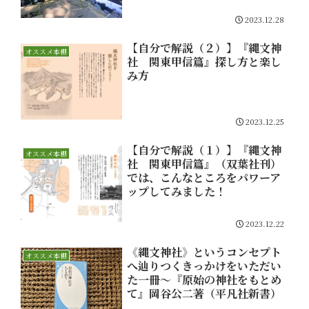
2023.12.28
【自分で解説（２）】『縄文神
オススメ本棚
社 関東甲信篇』探し方と楽し
み方
2023.12.25
【自分で解説（１）】『縄文神
オススメ本棚
社 関東甲信篇』（双葉社刊）
では、こんなところをパワーア
ップしてみました！
2023.12.22
《縄文神社》というコンセプト
オススメ本棚
へ辿りつくきっかけをいただい
た一冊～『原始の神社をもとめ
て』岡谷公二著（平凡社新書）