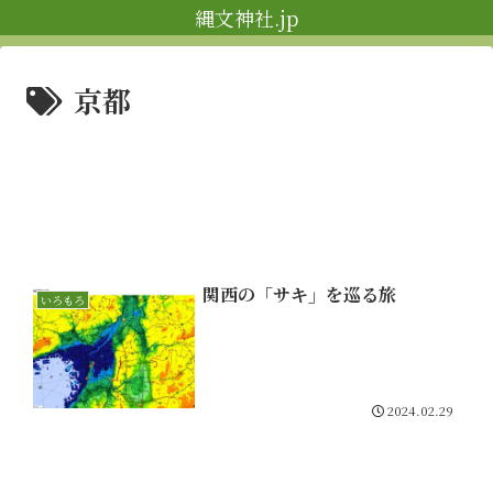
縄文神社.jp
京都
関西の「サキ」を巡る旅
いろもろ
2024.02.29