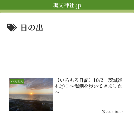
縄文神社.jp
日の出
【いろもろ日記】10/2 茨城巡
いろもろ
礼②！～海側を歩いてきました
～
2022.10.02