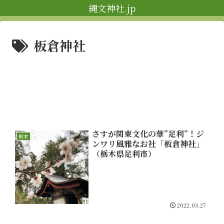
縄文神社.jp
板倉神社
さすが関東文化の華”足利”！ジ
栃木
ンワリ風雅なお社「板倉神社」
（栃木県足利市）
2022.03.27