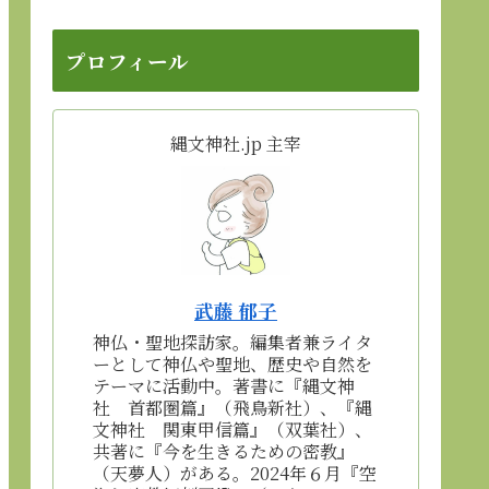
プロフィール
縄文神社.jp 主宰
武藤 郁子
神仏・聖地探訪家。編集者兼ライタ
ーとして神仏や聖地、歴史や自然を
テーマに活動中。著書に『縄文神
社 首都圏篇』（飛鳥新社）、『縄
文神社 関東甲信篇』（双葉社）、
共著に『今を生きるための密教』
（天夢人）がある。2024年６月『空