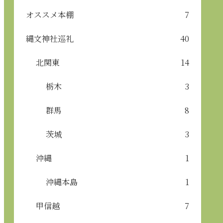
オススメ本棚
7
縄文神社巡礼
40
北関東
14
栃木
3
群馬
8
茨城
3
沖縄
1
沖縄本島
1
甲信越
7