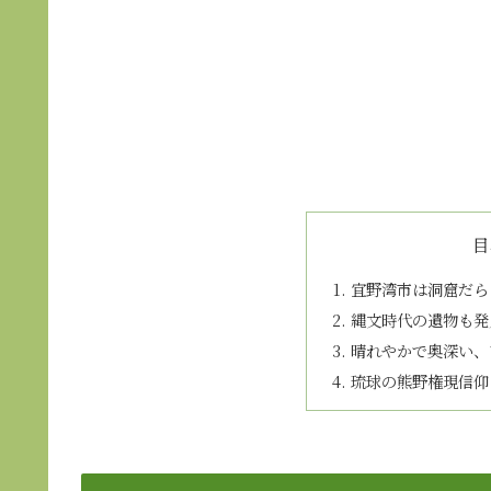
目
宜野湾市は洞窟だら
縄文時代の遺物も発
晴れやかで奥深い、
琉球の熊野権現信仰