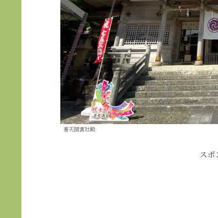
普天間宮社殿
スポ