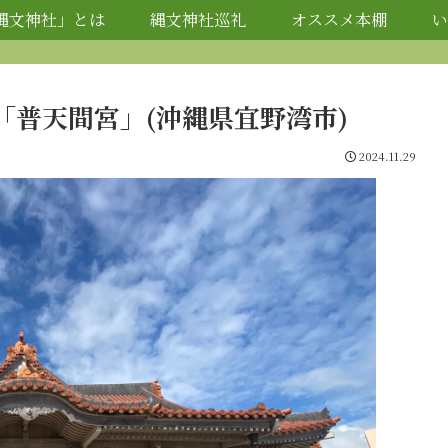
縄文神社」とは
縄文神社巡礼
オススメ本棚
い
普天間宮」(沖縄県宜野湾市)
2024.11.29