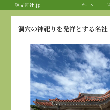
縄文神社.jp
ホーム
「
洞穴の神祀りを発祥とする名社「