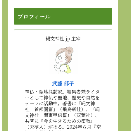
プロフィール
縄文神社.jp 主宰
武藤 郁子
神仏・聖地探訪家。編集者兼ライタ
ーとして神仏や聖地、歴史や自然を
テーマに活動中。著書に『縄文神
社 首都圏篇』（飛鳥新社）、『縄
文神社 関東甲信篇』（双葉社）、
共著に『今を生きるための密教』
（天夢人）がある。2024年６月『空