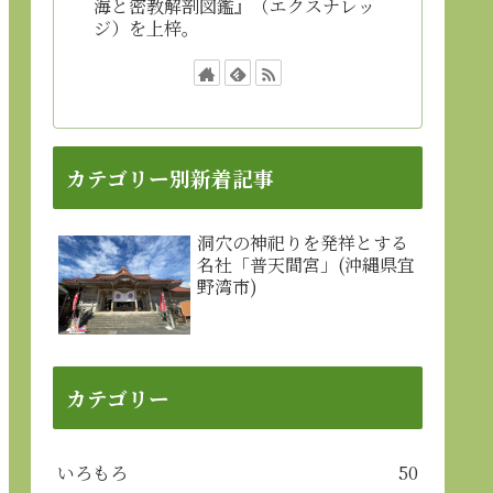
海と密教解剖図鑑』（エクスナレッ
ジ）を上梓。
カテゴリー別新着記事
洞穴の神祀りを発祥とする
名社「普天間宮」(沖縄県宜
野湾市)
カテゴリー
いろもろ
50