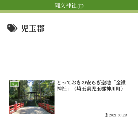
縄文神社.jp
児玉郡
とっておきの安らぎ聖地「金鑚
埼玉
神社」（埼玉県児玉郡神川町）
2021.03.28