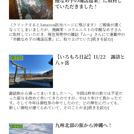
酸なめ子の魂活巡業」に取材し
ていただきました！
（クリックするとAmazon該当ページに飛びます） ご報告が遅く
なってしまいましたが、漫画家・コラムニストの辛酸なめ子さん
に取材していただき、現在発売中の雑誌『ムー』さんにて連載中の
「辛酸なめ子の魂活巡業」に、取り上げていた[続きを読む]
【いろもろ日記】11/22 諏訪と
いろもろ
八ヶ岳
諏訪旅から帰ってまいりました～～。 今回は昨年の旅では不足だ
った部分を改めて歩いてきたのですが、やはり歩けて良かったで
す。そして今年は御柱祭の年でしたので、どの神社に行っても、
新しい御柱が建てられていて、そのことがま[続きを読む]
九州北部の旅から沖縄へ！
いろもろ