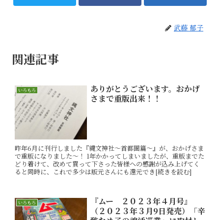
武藤 郁子
関連記事
ありがとうございます。おかげ
いろもろ
さまで重版出来！！
昨年6月に刊行しました『縄文神社～首都圏篇～』が、おかげさま
で重版になりました～！ 1年かかってしまいましたが、重版までた
どり着けて、改めて買って下さった皆様への感謝が込み上げてく
ると同時に、これで多少は版元さんにも還元でき[続きを読む]
『ムー ２０２３年４月号』
いろもろ
（２０２３年３月9日発売）「辛