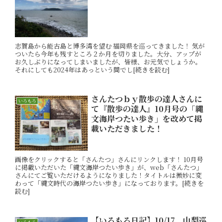
志賀島から能古島と博多湾を望む 福岡県を巡ってきました！ 気が
ついたら今年も残すところ２か月を切りました。大分、アップが
お久しぶりになってしまいましたが、皆様、お元気でしょうか。
それにしても2024年はあっという間でし[続きを読む]
さんたつｂｙ散歩の達人さんに
いろもろ
て『散歩の達人』10月号の「縄
文海岸つたい歩き」を改めて掲
載いただきました！
画像をクリックすると「さんたつ」さんにリンクします！ 10月号
に掲載いただいた「縄文海岸つたい歩き」が、web「さんたつ」
さんにてご覧いただけるようになりました！タイトルは微妙に変
わって「縄文時代の海岸つたい歩き」になっております。[続きを
読む]
【いろもろ日記】10/17 山梨巡