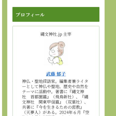
プロフィール
縄文神社.jp 主宰
武藤 郁子
神仏・聖地探訪家。編集者兼ライタ
ーとして神仏や聖地、歴史や自然を
テーマに活動中。著書に『縄文神
社 首都圏篇』（飛鳥新社）、『縄
文神社 関東甲信篇』（双葉社）、
共著に『今を生きるための密教』
（天夢人）がある。2024年６月『空