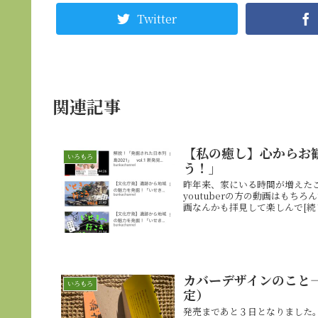
Twitter
関連記事
【私の癒し】心からお勧
いろもろ
う！」
昨年来、家にいる時間が増えたこ
youtuberの方の動画はも
画なんかも拝見して楽しんで[続
カバーデザインのこと―
いろもろ
定）
発売まであと３日となりました