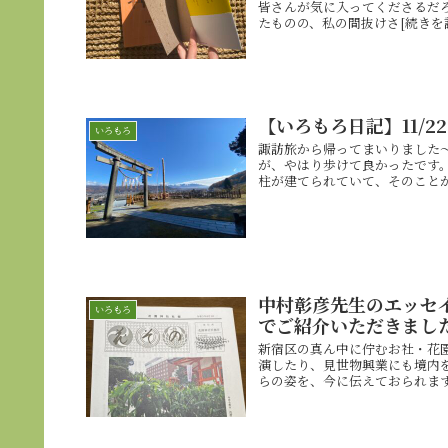
皆さんが気に入ってくださるだ
たものの、私の間抜けさ[続きを
【いろもろ日記】11/2
いろもろ
諏訪旅から帰ってまいりました
が、やはり歩けて良かったです
柱が建てられていて、そのことが
中村彰彦先生のエッセ
いろもろ
でご紹介いただきまし
新宿区の真ん中に佇むお社・花
演したり、見世物興業にも境内
らの姿を、今に伝えておられます