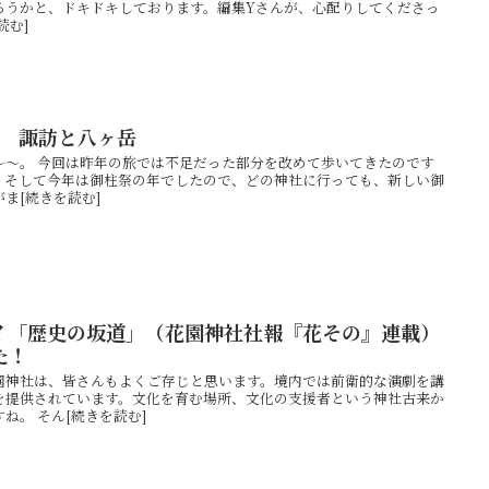
ろうかと、ドキドキしております。編集Yさんが、心配りしてくださっ
読む]
2 諏訪と八ヶ岳
～～。 今回は昨年の旅では不足だった部分を改めて歩いてきたのです
。そして今年は御柱祭の年でしたので、どの神社に行っても、新しい御
ま[続きを読む]
イ「歴史の坂道」（花園神社社報『花その』連載）
た！
園神社は、皆さんもよくご存じと思います。境内では前衛的な演劇を講
を提供されています。文化を育む場所、文化の支援者という神社古来か
ね。 そん[続きを読む]