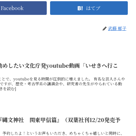
Facebook
はてブ
武藤 郁子
めしたい文化庁発youtube動画「いせきへ行こ
とで、youtubeを見る時間が圧倒的に増えました。 有名な芸人さんや
ちろんですが、歴史・考古学系の講演会や、研究者の先生がやられている動
きを読む]
―『縄文神社 関東甲信篇』（双葉社刊12/20発売予
。 予約したよ！というお声もいただき、めちゃくちゃ嬉しいと同時に、