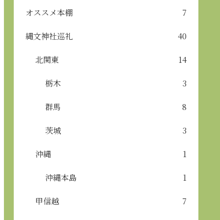
オススメ本棚
7
縄文神社巡礼
40
北関東
14
栃木
3
群馬
8
茨城
3
沖縄
1
沖縄本島
1
甲信越
7